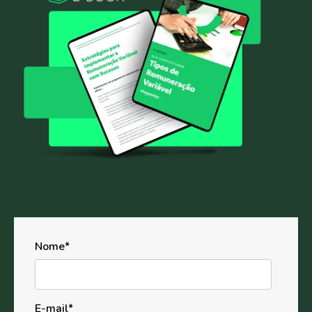
Nome
*
E-mail
*